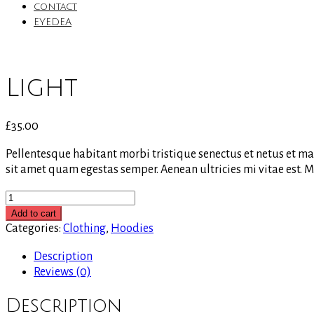
contact
EYEDEA
Light
£
35.00
Pellentesque habitant morbi tristique senectus et netus et mal
sit amet quam egestas semper. Aenean ultricies mi vitae est. Ma
Light
quantity
Add to cart
Categories:
Clothing
,
Hoodies
Description
Reviews (0)
Description