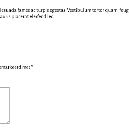
esuada fames ac turpis egestas. Vestibulum tortor quam, feugiat
uris placerat eleifend leo.
 gemarkeerd met
*